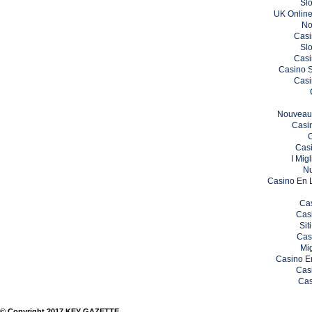
Sl
UK Online
No
Casi
Sl
Casi
Casino 
Casi
Nouveau 
Casi
Cas
I Mig
Nu
Casino En L
Ca
Cas
Si
Cas
Mig
Casino En
Cas
Cas
© Copyright 2017 KEY GAZETTE