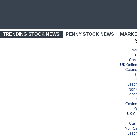
TRENDING STOCK NEWS
PENNY STOCK NEWS
MARKE
UK BETTING SITES NOT ON GAMSTOP
CASINOS NOT O
UK NON GAMSTOP CASINOS 2025
No
Casi
UK Online
Casino
P
Best 
Non 
Best 
Casino
O
UK Ca
Casi
Non Ga
Best 