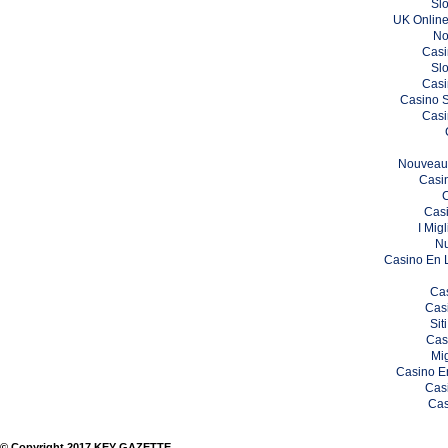
Sl
UK Online
No
Casi
Sl
Casi
Casino 
Casi
Nouveau 
Casi
Cas
I Mig
Nu
Casino En L
Ca
Cas
Si
Cas
Mig
Casino En
Cas
Cas
© Copyright 2017 KEY GAZETTE