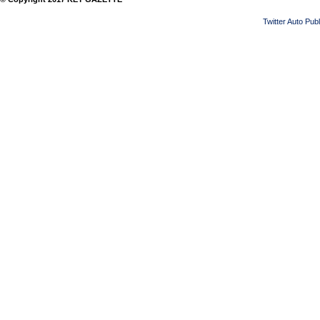
Twitter Auto Publ