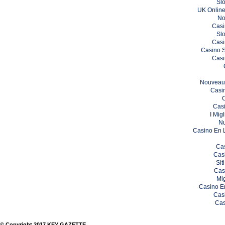
Sl
UK Online
No
Casi
Sl
Casi
Casino 
Casi
Nouveau 
Casi
Cas
I Mig
Nu
Casino En L
Ca
Cas
Si
Cas
Mig
Casino En
Cas
Cas
© Copyright 2017 KEY GAZETTE