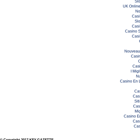
Sl
UK Online
No
Casi
Sl
Casi
Casino 
Casi
Nouveau 
Casi
Cas
I Mig
Nu
Casino En L
Ca
Cas
Si
Cas
Mig
Casino En
Cas
Cas
© Copyright 2017 KEY GAZETTE