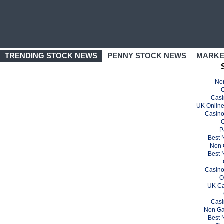
TRENDING STOCK NEWS
PENNY STOCK NEWS
MARKE
UK BETTING SITES NOT ON GAMSTOP
CASINOS NOT O
UK NON GAMSTOP CASINOS 2025
No
Casi
UK Online
Casino
P
Best 
Non 
Best 
Casino
O
UK Ca
Casi
Non Ga
Best 