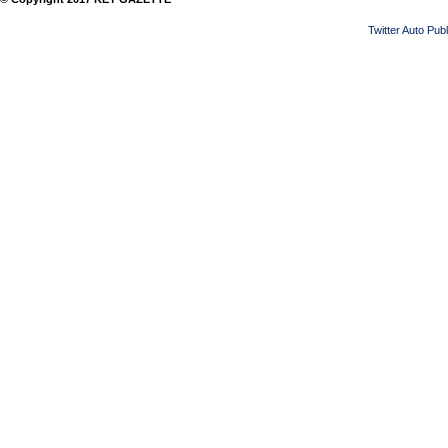
Twitter Auto Publ