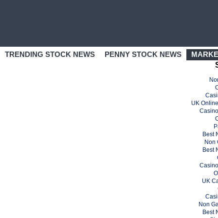
TRENDING STOCK NEWS
PENNY STOCK NEWS
MARKE
UK BETTING SITES NOT ON GAMSTOP
CASINOS NOT O
UK NON GAMSTOP CASINOS 2025
No
Casi
UK Online
Casino
P
Best 
Non 
Best 
Casino
O
UK Ca
Casi
Non Ga
Best 